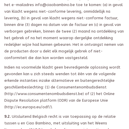
het e-mailadres
info@ciaobambino.be
toe te komen: (a) in geval
van klacht wegens niet-conforme levering, onmiddellijk na
levering, (b) in geval van klacht wegens niet-conforme factuur,
binnen drie (3) dagen na datum van de factuur en (c) in geval van
verborgen gebreken, binnen de twee (2) maand na ontdekking van
het gebrek of na het moment waarop dergelijke ontdekking
redelijker wijze had kunnen gebeuren. Het in ontvangst nemen van
de producten door u dekt elk mogelijk gebrek of niet-
conformiteit die dan kon worden vastgesteld.
Indien na voormelde klacht geen bevredigende oplossing wordt
gevonden kan u zich steeds wenden tot één van de volgende
erkende instanties inzake alternatieve en buitengerechtelijke
geschillenbeslechting: (1) de Consumentenombudsdienst
(http://www.consumentenombudsdienst.be) of (2) het Online
Dispute Resolution platform (ODR) van de Europese Unie
(http://ec.europa.eu/odf/).
9.2.
Uitsluitend Belgisch recht is van toepassing op de relatie
tussen u en Ciao Bambino, met uitsluiting van het Weens