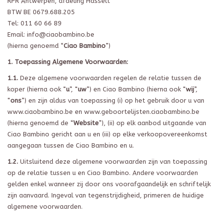
RPR Antwerpen, afdeling Hasselt
BTW BE 0679.688.205
Tel: 011 60 66 89
Email:
info@ciaobambino.be
(hierna genoemd “
Ciao Bambino
”)
1. Toepassing Algemene Voorwaarden:
1.1.
Deze algemene voorwaarden regelen de relatie tussen de
koper (hierna ook “
u
”, “
uw
”) en Ciao Bambino (hierna ook “
wij
”,
“
ons
”) en zijn aldus van toepassing (i) op het gebruik door u van
www.ciaobambino.be en www.geboortelijsten.ciaobambino.be
(hierna genoemd de “
Website
”), (ii) op elk aanbod uitgaande van
Ciao Bambino gericht aan u en (iii) op elke verkoopovereenkomst
aangegaan tussen de Ciao Bambino en u.
1.2.
Uitsluitend deze algemene voorwaarden zijn van toepassing
op de relatie tussen u en Ciao Bambino. Andere voorwaarden
gelden enkel wanneer zij door ons voorafgaandelijk en schriftelijk
zijn aanvaard. Ingeval van tegenstrijdigheid, primeren de huidige
algemene voorwaarden.