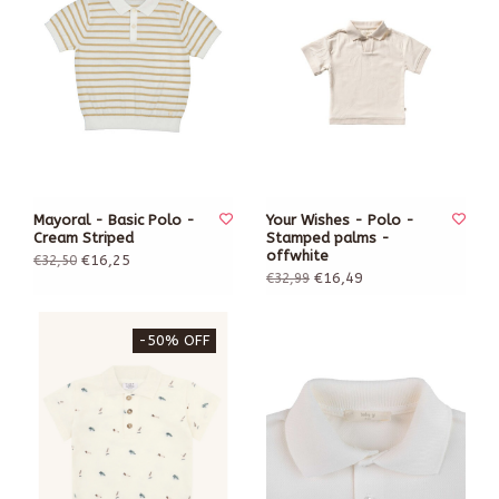
Mayoral - Basic Polo -
Your Wishes - Polo -
Cream Striped
Stamped palms -
offwhite
€16,25
€32,50
€16,49
€32,99
-50% OFF