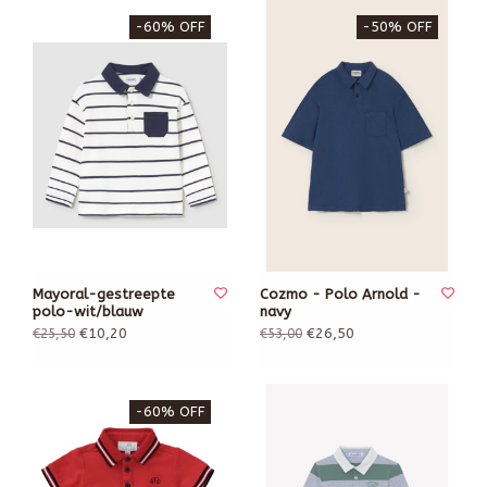
-60% OFF
-50% OFF
Mayoral-gestreepte
Cozmo - Polo Arnold -
polo-wit/blauw
navy
€10,20
€26,50
€25,50
€53,00
-60% OFF