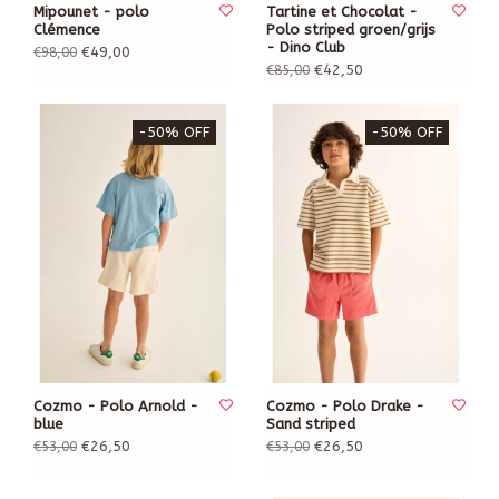
Mipounet - polo
Tartine et Chocolat -
Clémence
Polo striped groen/grijs
- Dino Club
€49,00
€98,00
€42,50
€85,00
-50% OFF
-50% OFF
Cozmo - Polo Arnold -
Cozmo - Polo Drake -
blue
Sand striped
€26,50
€26,50
€53,00
€53,00