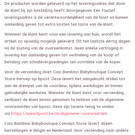
De producten worden geleverd op het le
veringsadres
dat door
de klant bij zijn bestelling heeft doorgegeven.
Een f
outie
f
leveringsadres
is
de verantwoordelijkheid van de klant en kunnen
aanleiding geven tot extra kosten ten laste van de klant.
Wanneer de klant kiest voor een levering aan huis, wordt het
artikel zo spoedig mogelijk geleverd. Dit ten laatste dertig dagen
na de sluiting van de overeenkomst. Geen enkele vertraging in
levering kan aanleiding geven tot verbreking van de koop of
betaling van schadevergoedingen ten voordele van de koper.
Voor de verzending doet
Ciao Bambino
Babyboutique
Concept
Store
beroep op
b
post
. Deze levert het aangekocht artikel tot
aan de drempel van de voordeur, tijdens werkdagen en binnen
gebruikelijke werkuren. Wanneer de klant kiest voor verzending,
verklaart de klant kennis genomen te hebben van de algemene
voorwaarden van
b
post
. Deze zijn tevens terug te vinden
via
https://www.bpost.be/nl/algemene-voorwaarden
.
Ciao Bambino
Babyboutique
Concept Store
levert alleen
bestellingen in België en Nederland. Voor verzending naar andere