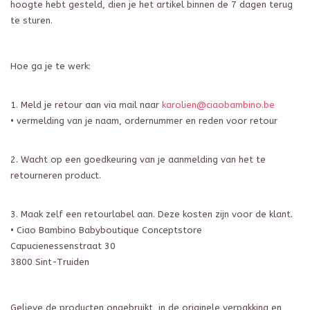
hoogte hebt gesteld, dien je het artikel binnen de 7 dagen terug
te sturen.
Hoe ga je te werk:
1.
Meld je retour aan via mail naar
karolien@ciaobambino.be
•
vermelding van je naam, ordernummer en reden voor retour
2.
Wacht op een goedkeuring van je
aanmelding van het te
retourneren product.
3.
Maak
zelf een
retourlabel aa
n. Deze kosten zijn voor de klant.
•
Ciao Bambino
Babyboutique
Conceptstore
Capucienessenstraat
30
3800 Sint-Truiden
Gelieve de producten ongebruikt, in de originele verpakking en