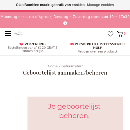
Ciao Bambino maakt gebruik van cookies
Manage cookies
Maandag enkel op afspraak, Dinsdag - Zaterdag open van 10 - 17u30
0
VERZENDING
PERSOONLIJKE PROFESSIONELE
Bestellingen vanaf €120 GRATIS
HULP
binnen België
Vragen over een product?
Home
/
Geboortelijst
Geboortelijst aanmaken/beheren