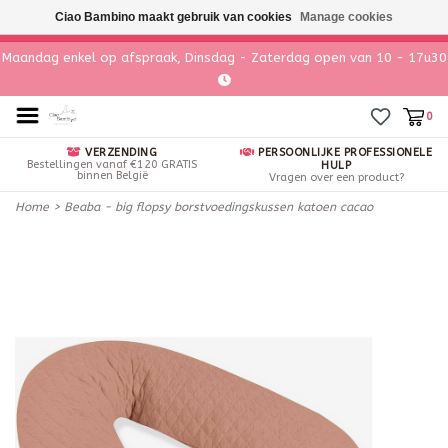
Ciao Bambino maakt gebruik van cookies
Manage cookies
Maandag enkel op afspraak, Dinsdag - Zaterdag open van 10 - 17u30
0
VERZENDING
PERSOONLIJKE PROFESSIONELE
Bestellingen vanaf €120 GRATIS
HULP
binnen België
Vragen over een product?
Home
>
Beaba - big flopsy borstvoedingskussen katoen cacao