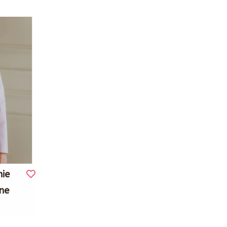
ie
ine