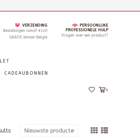
nsdag - Zaterdag open van 10 - 17u30
Locaties
VERZENDING
PERSOONLIJKE
PROFESSIONELE HULP
Bestellingen vanaf €120
Vragen over een product?
GRATIS binnen België
LET
CADEAUBONNEN
0
sults