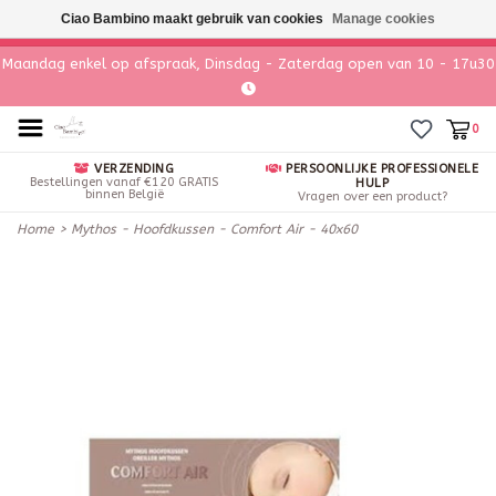
Ciao Bambino maakt gebruik van cookies
Manage cookies
Maandag enkel op afspraak, Dinsdag - Zaterdag open van 10 - 17u30
0
VERZENDING
PERSOONLIJKE PROFESSIONELE
Bestellingen vanaf €120 GRATIS
HULP
binnen België
Vragen over een product?
Home
>
Mythos - Hoofdkussen - Comfort Air - 40x60