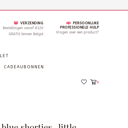
nsdag - Zaterdag open van 10 - 17u30
Locaties
VERZENDING
PERSOONLIJKE
PROFESSIONELE HULP
Bestellingen vanaf €120
Vragen over een product?
GRATIS binnen België
LET
CADEAUBONNEN
0
blue shorties- little