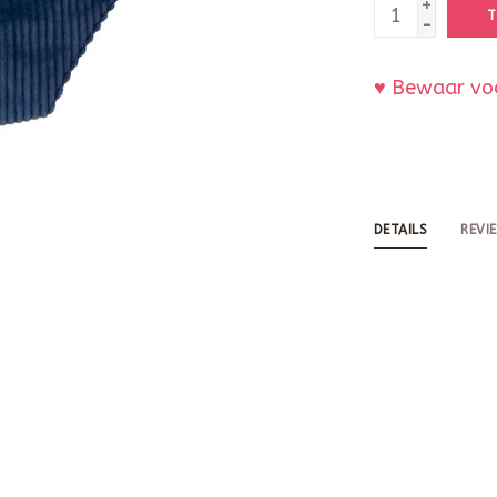
+
T
-
♥ Bewaar voo
DETAILS
REVI