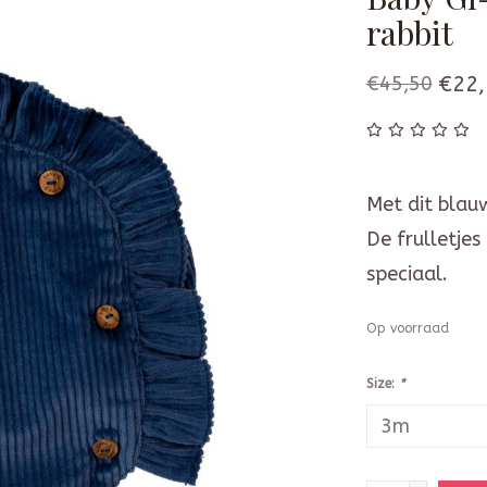
rabbit
€45,50
€22,
Met dit blauw
De frulletjes
speciaal.
Op voorraad
Size:
*