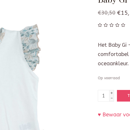
€30,50
€15,
Het Baby Gi -
comfortabel T
oceaankleur.
Op voorraad
+
T
-
♥ Bewaar voo