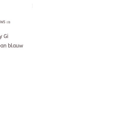
EWS
(0)
 Gi
an blauw