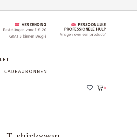
nsdag - Zaterdag open van 10 - 17u30
Locaties
VERZENDING
PERSOONLIJKE
PROFESSIONELE HULP
Bestellingen vanaf €120
Vragen over een product?
GRATIS binnen België
LET
CADEAUBONNEN
0
 - T-shirtocean