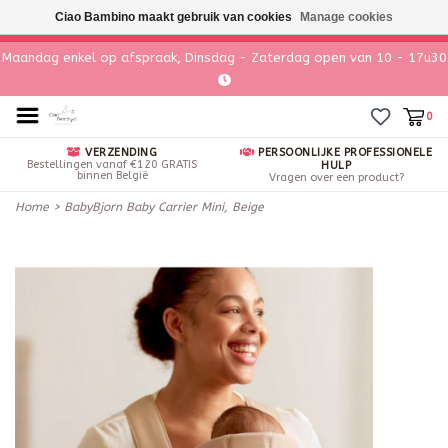
Ciao Bambino maakt gebruik van cookies
Manage cookies
Maandag enkel op afspraak, Dinsdag - Zaterdag open van 10 - 17u30
0
VERZENDING
PERSOONLIJKE PROFESSIONELE
Bestellingen vanaf €120 GRATIS
HULP
binnen België
Vragen over een product?
Home
>
BabyBjorn Baby Carrier Mini, Beige