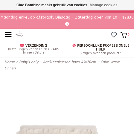
Ciao Bambino maakt gebruik van cookies
Manage cookies
Maandag enkel op afspraak, Dinsdag - Zaterdag open van 10 - 17u30
0
VERZENDING
PERSOONLIJKE PROFESSIONELE
Bestellingen vanaf €120 GRATIS
HULP
binnen België
Vragen over een product?
Home
>
Baby's only - Aankleedkussen hoes 45x70cm - Calm warm
Linnen