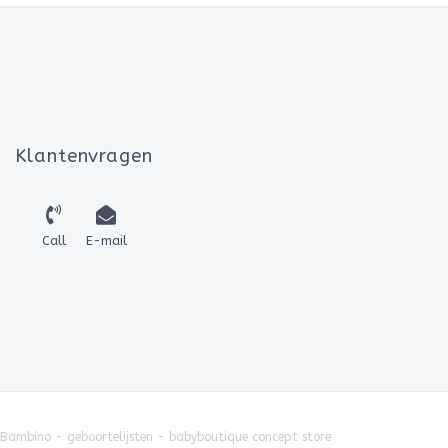
Klantenvragen
Call
E-mail
 Bambino - geboortelijsten - babyboutique concept store