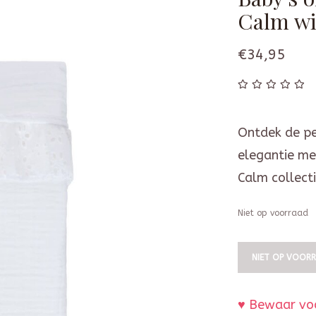
Calm wit
€34,95
Ontdek de pe
elegantie me
Calm collecti
Niet op voorraad
NIET OP VOOR
♥ Bewaar voo