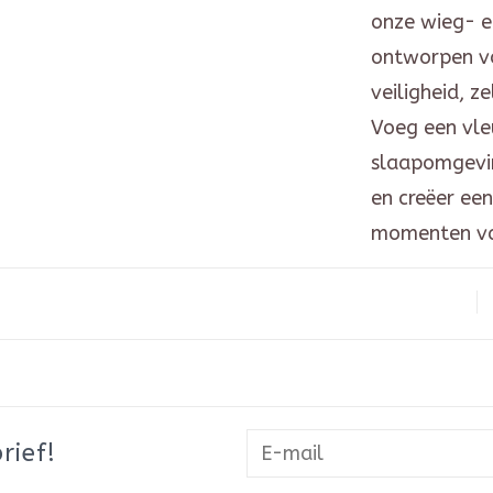
onze wieg- e
ontworpen v
veiligheid, z
Voeg een vle
slaapomgevin
en creëer een
momenten van
rief!