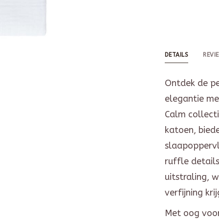
DETAILS
REVI
Ontdek de pe
elegantie me
Calm collect
katoen, bied
slaapoppervl
ruffle detail
uitstraling,
verfijning krij
Met oog voor 