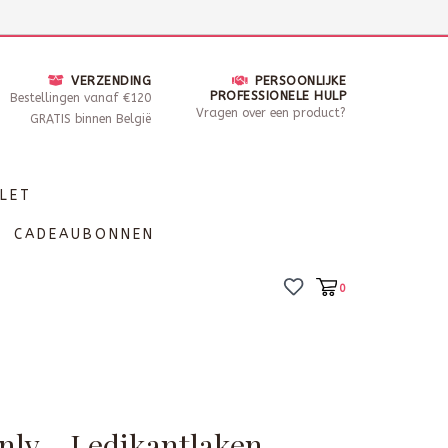
nsdag - Zaterdag open van 10 - 17u30
Locaties
VERZENDING
PERSOONLIJKE
PROFESSIONELE HULP
Bestellingen vanaf €120
Vragen over een product?
GRATIS binnen België
LET
CADEAUBONNEN
0
nly - Ledikantlaken