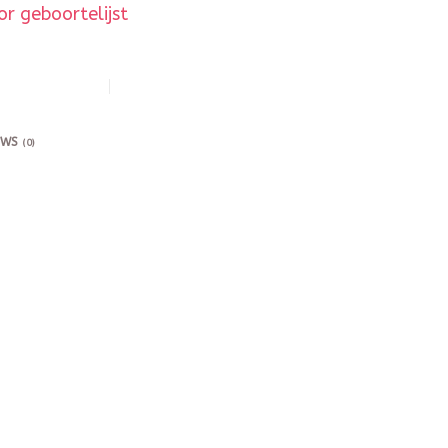
r geboortelijst
EWS
(0)