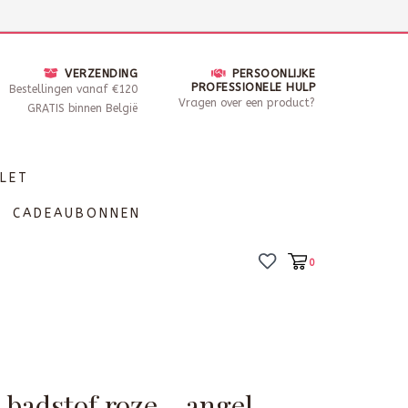
nsdag - Zaterdag open van 10 - 17u30
Locaties
VERZENDING
PERSOONLIJKE
PROFESSIONELE HULP
Bestellingen vanaf €120
Vragen over een product?
GRATIS binnen België
LET
CADEAUBONNEN
0
 badstof roze - angel