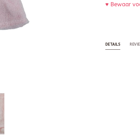
♥ Bewaar voo
DETAILS
REVI