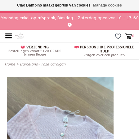
Ciao Bambino maakt gebruik van cookies
Manage cookies
Maandag enkel op afspraak, Dinsdag - Zaterdag open van 10 - 17u30
0
VERZENDING
PERSOONLIJKE PROFESSIONELE
Bestellingen vanaf €120 GRATIS
HULP
binnen België
Vragen over een product?
Home
>
Barcellino- roze cardigan