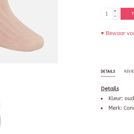
+
T
-
♥ Bewaar voo
DETAILS
REVI
Details
Kleur: oud
Merk: Con