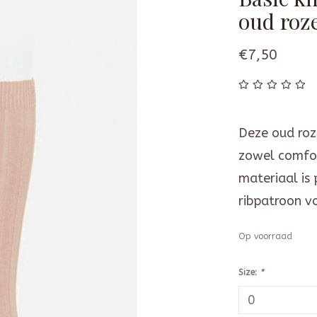
oud roz
€7,50
Deze oud roz
zowel comfort
materiaal is 
ribpatroon v
Op voorraad
Size:
*