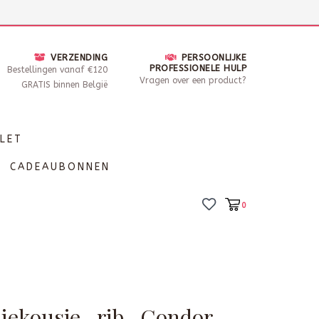
nsdag - Zaterdag open van 10 - 17u30
Locaties
VERZENDING
PERSOONLIJKE
PROFESSIONELE HULP
Bestellingen vanaf €120
Vragen over een product?
GRATIS binnen België
LET
CADEAUBONNEN
0
niekousje- rib- Condor-