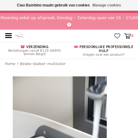
Ciao Bambino maakt gebruik van cookies
Manage cookies
Maandag enkel op afspraak, Dinsdag - Zaterdag open van 10 - 17u30
0
VERZENDING
PERSOONLIJKE PROFESSIONELE
Bestellingen vanaf €120 GRATIS
HULP
binnen België
Vragen over een product?
Home
>
Beaba-badset-multicolor