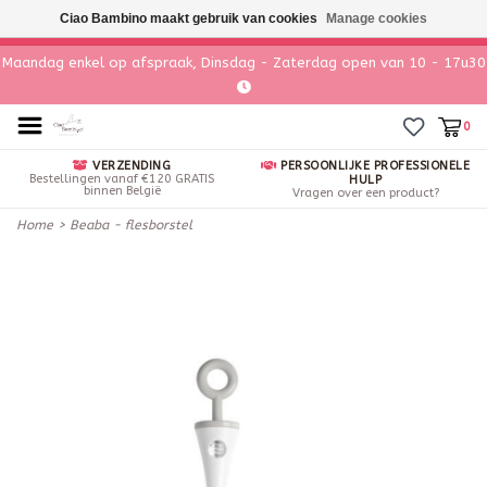
Ciao Bambino maakt gebruik van cookies
Manage cookies
Maandag enkel op afspraak, Dinsdag - Zaterdag open van 10 - 17u30
0
VERZENDING
PERSOONLIJKE PROFESSIONELE
Bestellingen vanaf €120 GRATIS
HULP
binnen België
Vragen over een product?
Home
>
Beaba - flesborstel