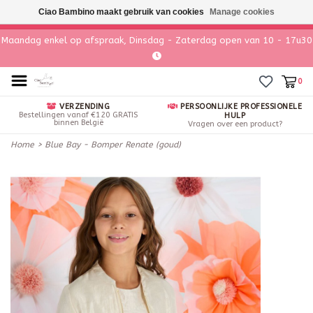
Ciao Bambino maakt gebruik van cookies
Manage cookies
Maandag enkel op afspraak, Dinsdag - Zaterdag open van 10 - 17u30
0
VERZENDING
PERSOONLIJKE PROFESSIONELE
Bestellingen vanaf €120 GRATIS
HULP
binnen België
Vragen over een product?
Home
>
Blue Bay - Bomper Renate (goud)