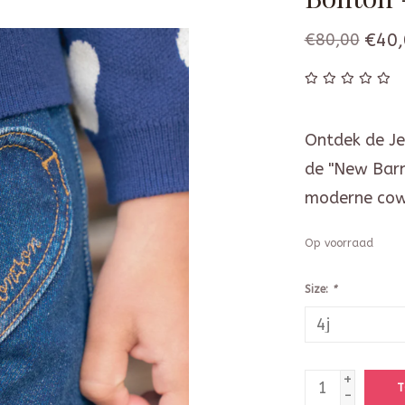
€80,00
€40,
Ontdek de Je
de "New Barn
moderne cowg
Op voorraad
Size:
*
+
T
-