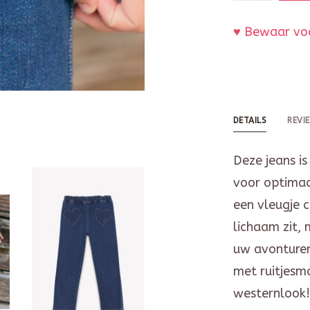
♥ Bewaar voo
DETAILS
REVI
Deze jeans is
voor optimaa
een vleugje c
lichaam zit,
uw avonture
met ruitjesm
westernlook!