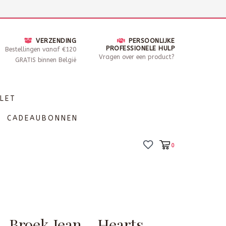
nsdag - Zaterdag open van 10 - 17u30
Locaties
VERZENDING
PERSOONLIJKE
PROFESSIONELE HULP
Bestellingen vanaf €120
Vragen over een product?
GRATIS binnen België
LET
CADEAUBONNEN
0
- Broek Jean - Hearts