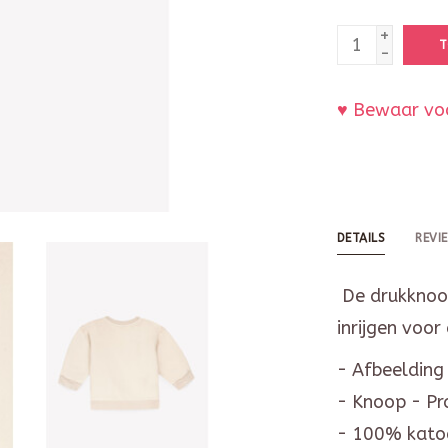
+
T
-
♥ Bewaar voo
DETAILS
REVI
De drukknoop
inrijgen voor
- Afbeelding
- Knoop - Pra
- 100% kato