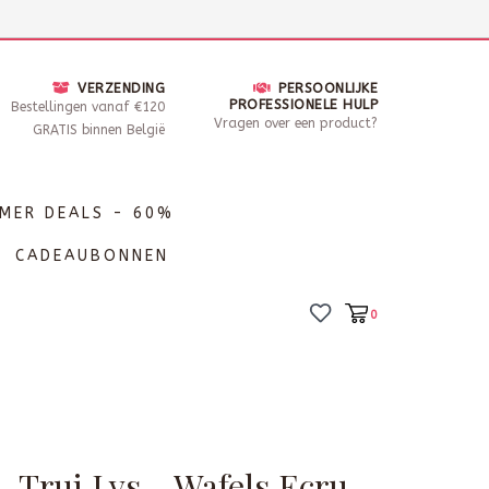
nsdag - Zaterdag open van 10 - 17u30
Locaties
VERZENDING
PERSOONLIJKE
PROFESSIONELE HULP
Bestellingen vanaf €120
Vragen over een product?
GRATIS binnen België
MER DEALS - 60%
CADEAUBONNEN
0
 Trui Lys - Wafels Ecru