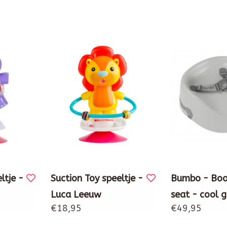
ltje -
Suction Toy speeltje -
Bumbo - Boo
Luca Leeuw
seat - cool g
€18,95
€49,95