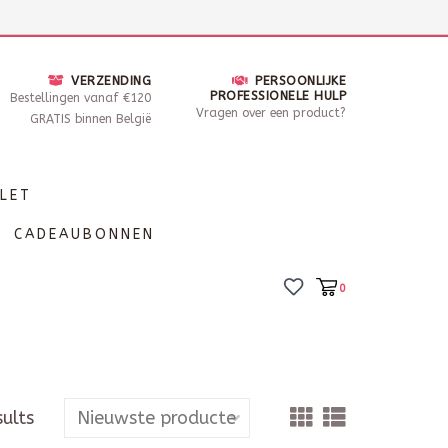
nsdag - Zaterdag open van 10 - 17u30
Locaties
VERZENDING
PERSOONLIJKE
PROFESSIONELE HULP
Bestellingen vanaf €120
Vragen over een product?
GRATIS binnen België
LET
CADEAUBONNEN
0
sults