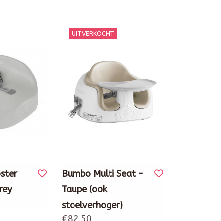
UITVERKOCHT
ster
Bumbo Multi Seat -
rey
Taupe (ook
stoelverhoger)
€82,50