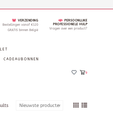
nsdag - Zaterdag open van 10 - 17u30
Locaties
VERZENDING
PERSOONLIJKE
PROFESSIONELE HULP
Bestellingen vanaf €120
Vragen over een product?
GRATIS binnen België
LET
CADEAUBONNEN
0
sults