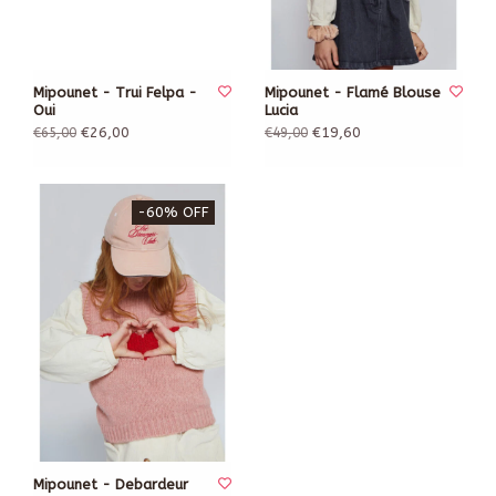
Mipounet - Trui Felpa -
Mipounet - Flamé Blouse
Oui
Lucia
€26,00
€19,60
€65,00
€49,00
-60% OFF
Mipounet - Debardeur