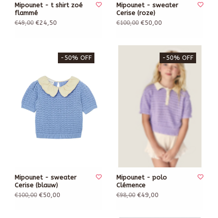
Mipounet - t shirt zoé
Mipounet - sweater
flammé
Cerise (roze)
€24,50
€50,00
€49,00
€100,00
-50% OFF
-50% OFF
Mipounet - sweater
Mipounet - polo
Cerise (blauw)
Clémence
€50,00
€49,00
€100,00
€98,00