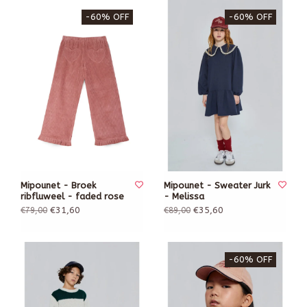
-60% OFF
-60% OFF
Mipounet - Broek
Mipounet - Sweater Jurk
ribfluweel - faded rose
- Melissa
€31,60
€35,60
€79,00
€89,00
-60% OFF