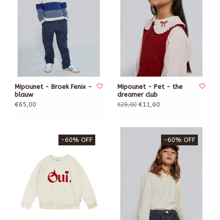
Mipounet - Broek Fenix -
Mipounet - Pet - the
blauw
dreamer club
€65,00
€11,60
€29,00
-60% OFF
-60% OFF