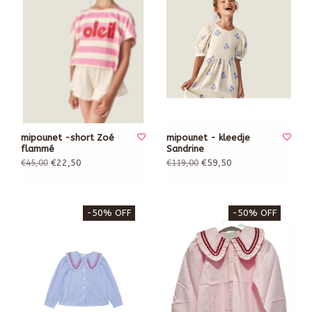
mipounet -short Zoé
mipounet - kleedje
flammé
Sandrine
€22,50
€59,50
€45,00
€119,00
-50% OFF
-50% OFF