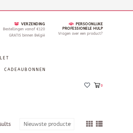
nsdag - Zaterdag open van 10 - 17u30
Locaties
VERZENDING
PERSOONLIJKE
PROFESSIONELE HULP
Bestellingen vanaf €120
Vragen over een product?
GRATIS binnen België
LET
CADEAUBONNEN
0
sults