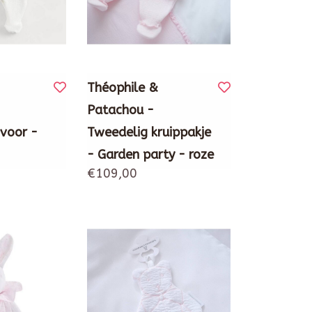
Théophile &
Patachou -
Ivoor -
Tweedelig kruippakje
- Garden party - roze
€109,00