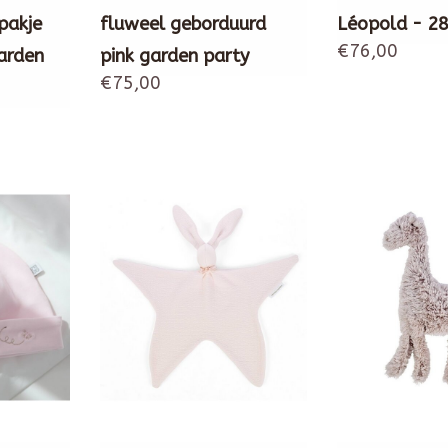
pakje
fluweel geborduurd
Léopold - 2
€76,00
garden
pink garden party
€75,00