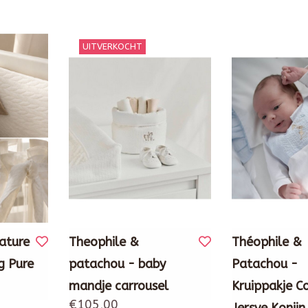
UITVERKOCHT
nature
Theophile &
Théophile &
g Pure
patachou - baby
Patachou -
mandje carrousel
Kruippakje C
€105,00