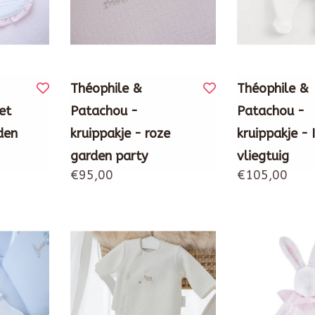
Théophile &
Théophile &
et
Patachou -
Patachou -
den
kruippakje - roze
kruippakje - 
garden party
vliegtuig
€95,00
€105,00