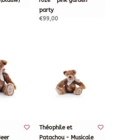
 (blauw)
roze - pink garden
party
€99,00
Théophile et
Beer
Patachou - Musicale