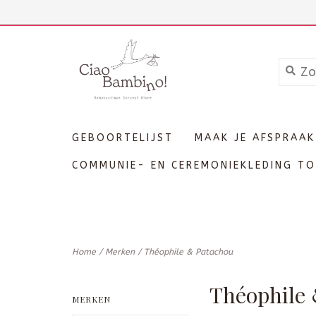
+3211606689
Inloggen
GEBOORTELIJST
MAAK JE AFSPRAAK
COMMUNIE- EN CEREMONIEKLEDING TO
Home
/
Merken
/
Théophile & Patachou
Théophile
MERKEN