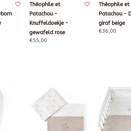
Théophile et
Théophile et
wborn
Patachou -
Patachou - 
y
Knuffeldoekje -
giraf beige
€36,00
gewafeld rose
€55,00