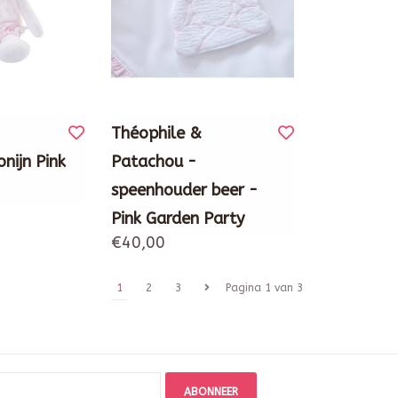
Théophile &
nijn Pink
Patachou -
speenhouder beer -
Pink Garden Party
€40,00
1
2
3
Pagina 1 van 3
ABONNEER