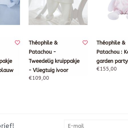
Théophile &
Théophile &
Patachou -
Patachou : Ko
pakje
Tweedelig kruippakje
garden party
€155,00
 blauw
- Vliegtuig ivoor
€109,00
rief!