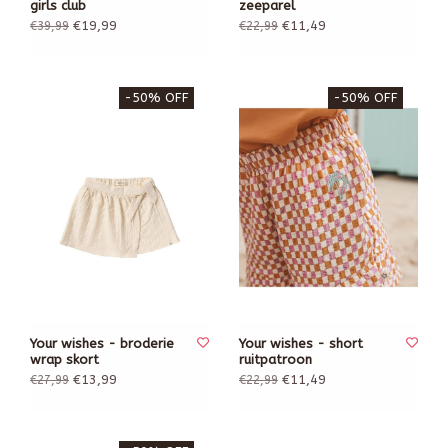
girls club
zeeparel
€19,99
€11,49
€39,99
€22,99
-50% OFF
-50% OFF
Your wishes - broderie
Your wishes - short
wrap skort
ruitpatroon
€13,99
€11,49
€27,99
€22,99