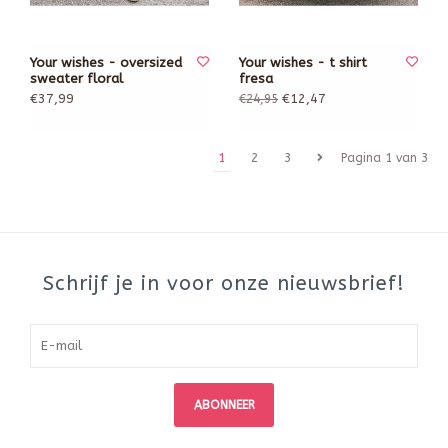
Your wishes - oversized
Your wishes - t shirt
sweater floral
fresa
€37,99
€12,47
€24,95
1
2
3
Pagina 1 van 3
Schrijf je in voor onze nieuwsbrief!
ABONNEER