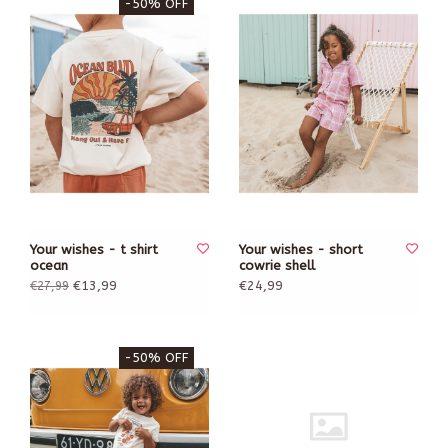
-50% OFF
Your wishes - t shirt
Your wishes - short
ocean
cowrie shell
€13,99
€24,99
€27,99
-50% OFF