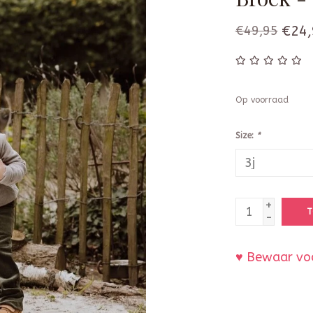
€49,95
€24,
Op voorraad
Size:
*
+
T
-
♥ Bewaar voo