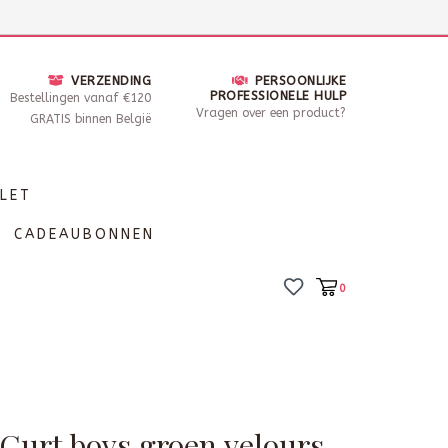
nsdag - Zaterdag open van 10 - 17u30
Locaties
VERZENDING
PERSOONLIJKE
PROFESSIONELE HULP
Bestellingen vanaf €120
Vragen over een product?
GRATIS binnen België
LET
CADEAUBONNEN
0
 Curt boys groen velours