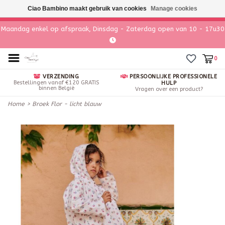
Ciao Bambino maakt gebruik van cookies
Manage cookies
Maandag enkel op afspraak, Dinsdag - Zaterdag open van 10 - 17u30
0
VERZENDING
PERSOONLIJKE PROFESSIONELE
Bestellingen vanaf €120 GRATIS
HULP
binnen België
Vragen over een product?
Home
>
Broek Flor - licht blauw