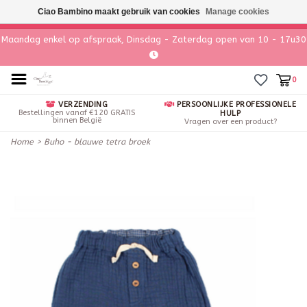
Ciao Bambino maakt gebruik van cookies
Manage cookies
Maandag enkel op afspraak, Dinsdag - Zaterdag open van 10 - 17u30
0
VERZENDING
PERSOONLIJKE PROFESSIONELE
Bestellingen vanaf €120 GRATIS
HULP
binnen België
Vragen over een product?
Home
>
Buho - blauwe tetra broek