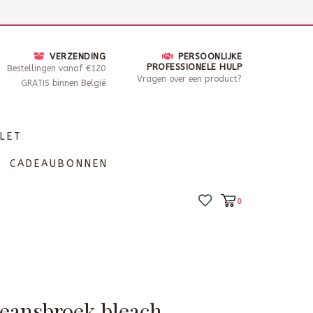
nsdag - Zaterdag open van 10 - 17u30
Locaties
VERZENDING
PERSOONLIJKE
PROFESSIONELE HULP
Bestellingen vanaf €120
Vragen over een product?
GRATIS binnen België
LET
CADEAUBONNEN
0
jeansbroek bleach