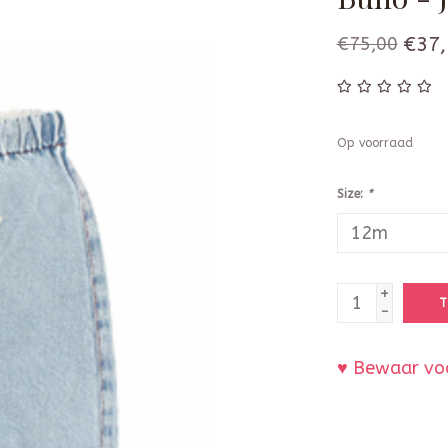
€75,00
€37,
Op voorraad
Size:
*
+
T
-
♥ Bewaar voo