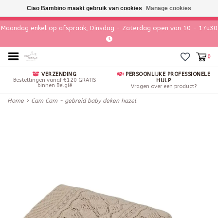
Ciao Bambino maakt gebruik van cookies
Manage cookies
Maandag enkel op afspraak, Dinsdag - Zaterdag open van 10 - 17u30
0
VERZENDING
PERSOONLIJKE PROFESSIONELE
Bestellingen vanaf €120 GRATIS
HULP
binnen België
Vragen over een product?
Home
>
Cam Cam - gebreid baby deken hazel