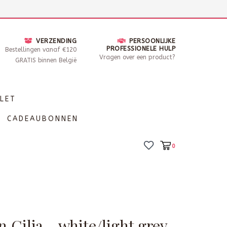
nsdag - Zaterdag open van 10 - 17u30
Locaties
VERZENDING
PERSOONLIJKE
PROFESSIONELE HULP
Bestellingen vanaf €120
Vragen over een product?
GRATIS binnen België
LET
CADEAUBONNEN
0
 Cilja - white/light grey