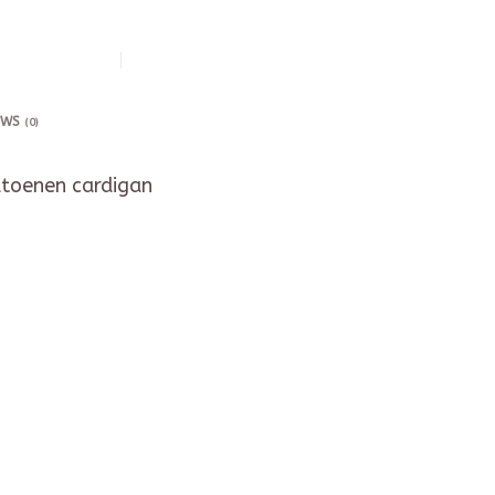
EWS
(0)
katoenen cardigan