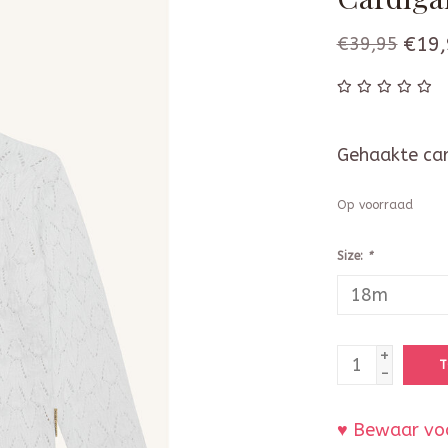
€39,95
€19,
Gehaakte card
Op voorraad
Size:
*
+
T
-
♥ Bewaar voo