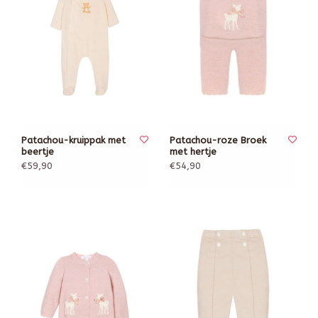
Patachou-kruippak met
Patachou-roze Broek
beertje
met hertje
€59,90
€54,90