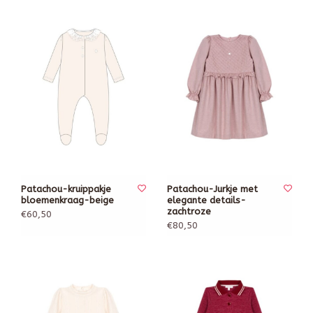
Patachou-kruippakje
Patachou-Jurkje met
bloemenkraag-beige
elegante details-
zachtroze
€60,50
€80,50