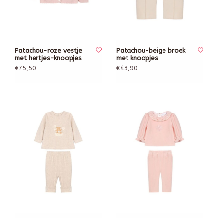
Patachou-roze vestje
Patachou-beige broek
met hertjes-knoopjes
met knoopjes
€75,50
€43,90