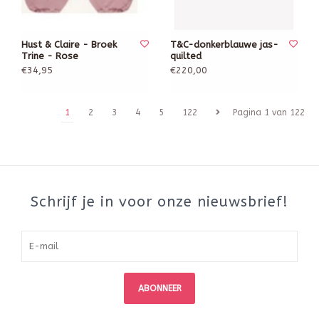
Hust & Claire - Broek
T&C-donkerblauwe jas-
Trine - Rose
quilted
€34,95
€220,00
1
2
3
4
5
122
Pagina 1 van 122
Schrijf je in voor onze nieuwsbrief!
ABONNEER