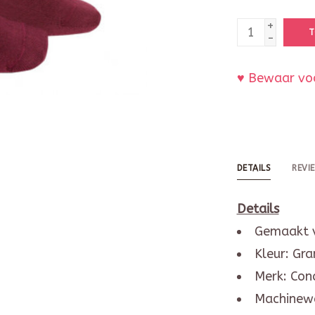
+
T
-
♥ Bewaar voo
DETAILS
REVI
Details
Gemaakt v
Kleur: Gr
Merk: Con
Machinew