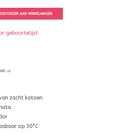
OEVOEGEN AAN WINKELWAGEN
r geboortelijst
EWS
(0)
an zacht katoen
anata
dor
asbaar op 30°C