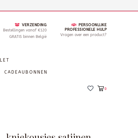
nsdag - Zaterdag open van 10 - 17u30
Locaties
VERZENDING
PERSOONLIJKE
PROFESSIONELE HULP
Bestellingen vanaf €120
Vragen over een product?
GRATIS binnen België
LET
CADEAUBONNEN
0
- kniekousjes satijnen