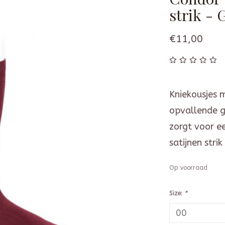
strik - 
€11,00
Kniekousjes m
opvallende g
zorgt voor e
satijnen stri
Op voorraad
Size:
*