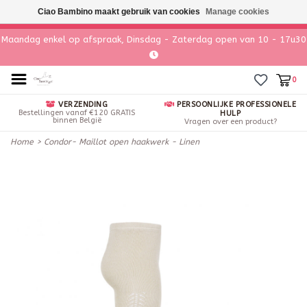
Ciao Bambino maakt gebruik van cookies
Manage cookies
Maandag enkel op afspraak, Dinsdag - Zaterdag open van 10 - 17u30
0
VERZENDING
PERSOONLIJKE PROFESSIONELE
Bestellingen vanaf €120 GRATIS
HULP
binnen België
Vragen over een product?
Home
>
Condor- Maillot open haakwerk - Linen