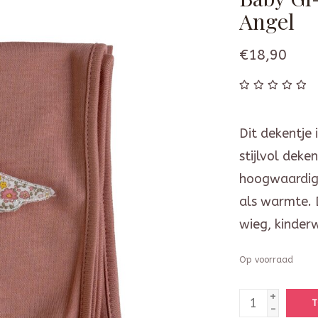
Angel
€18,90
Dit dekentje 
stijlvol dek
hoogwaardige
als warmte. D
wieg, kinder
Op voorraad
+
T
-