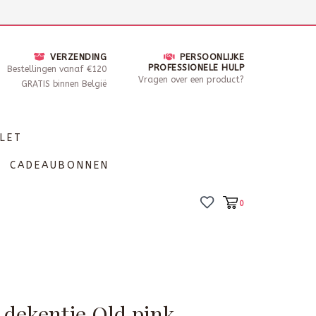
nsdag - Zaterdag open van 10 - 17u30
Locaties
VERZENDING
PERSOONLIJKE
PROFESSIONELE HULP
Bestellingen vanaf €120
Vragen over een product?
GRATIS binnen België
LET
CADEAUBONNEN
0
-dekentje Old pink-