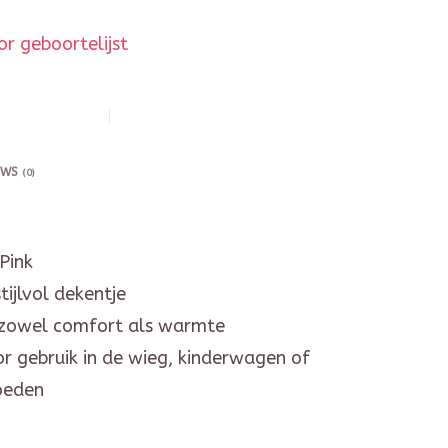
r geboortelijst
EWS
(0)
Pink
tijlvol dekentje
 zowel comfort als warmte
r gebruik in de wieg, kinderwagen of
voeden