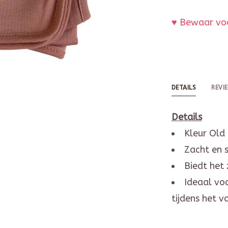
♥ Bewaar voo
DETAILS
REVI
Details
Kleur Old 
Zacht en s
Biedt het
Ideaal voo
tijdens het 