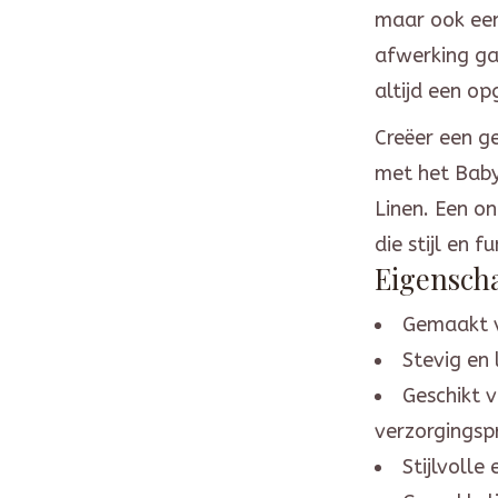
maar ook een
afwerking ga
altijd een o
Creëer een g
met het Bab
Linen. Een o
die stijl en f
Eigensch
Gemaakt 
Stevig en
Geschikt v
verzorgingsp
Stijlvolle 