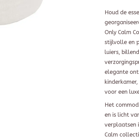
Houd de essen
georganiseer
Only Calm C
stijlvolle en
luiers, bille
verzorgingsp
elegante ont
kinderkamer, 
voor een luxe
Het commodem
en is licht v
verplaatsen is
Calm collecti