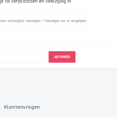
k te verplaatsen en veelzijdig in
 van de Baby’s Only Calm collectie
Aan verlanglijst toevoegen
/
Toevoegen om te vergelijken
ABONNEER
Klantenvragen