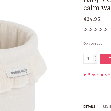
calm wa
€34,95
Op voorraad
+
T
-
♥ Bewaar voo
DETAILS
REVI