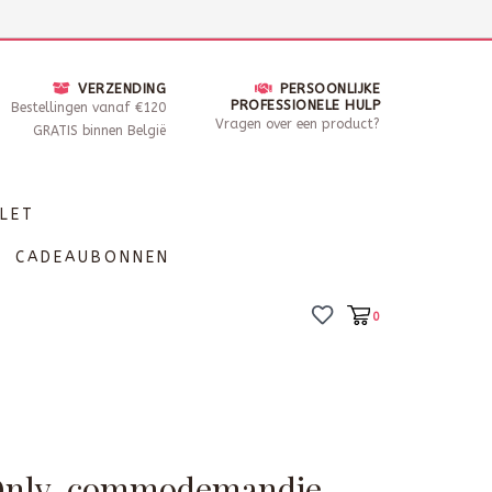
nsdag - Zaterdag open van 10 - 17u30
Locaties
VERZENDING
PERSOONLIJKE
PROFESSIONELE HULP
Bestellingen vanaf €120
Vragen over een product?
GRATIS binnen België
LET
CADEAUBONNEN
0
 Only-commodemandje-