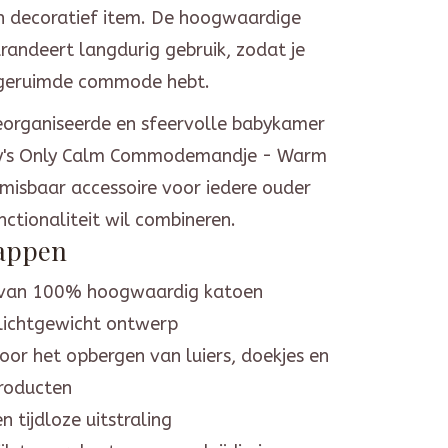
 decoratief item. De hoogwaardige
randeert langdurig gebruik, zodat je
pgeruimde commode hebt.
eorganiseerde en sfeervolle babykamer
y's Only Calm Commodemandje - Warm
nmisbaar accessoire voor iedere ouder
unctionaliteit wil combineren.
appen
van 100% hoogwaardig katoen
 lichtgewicht ontwerp
oor het opbergen van luiers, doekjes en
roducten
en tijdloze uitstraling