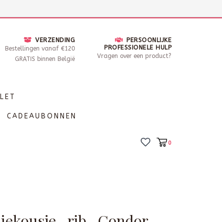
nsdag - Zaterdag open van 10 - 17u30
Locaties
VERZENDING
PERSOONLIJKE
PROFESSIONELE HULP
Bestellingen vanaf €120
Vragen over een product?
GRATIS binnen België
LET
CADEAUBONNEN
0
niekousje- rib- Condor-