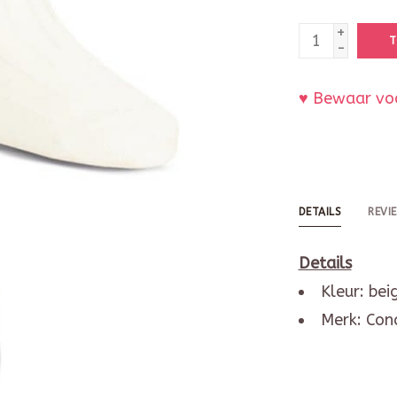
+
T
-
♥ Bewaar voo
DETAILS
REVI
Details
Kleur: bei
Merk: Con