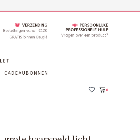
nsdag - Zaterdag open van 10 - 17u30
Locaties
VERZENDING
PERSOONLIJKE
PROFESSIONELE HULP
Bestellingen vanaf €120
Vragen over een product?
GRATIS binnen België
LET
CADEAUBONNEN
0
 grote haarspeld licht