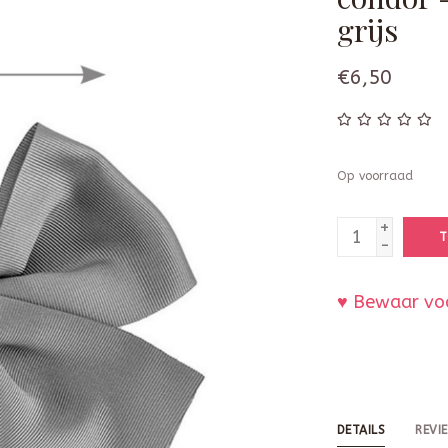
grijs
€6,50
Op voorraad
+
T
-
♥ Bewaar voo
DETAILS
REVI