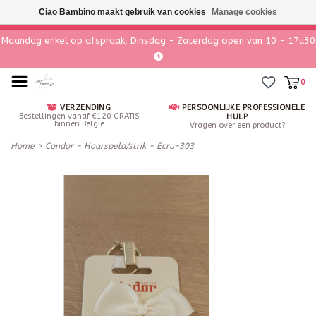
Ciao Bambino maakt gebruik van cookies
Manage cookies
Maandag enkel op afspraak, Dinsdag - Zaterdag open van 10 - 17u30
0
VERZENDING
PERSOONLIJKE PROFESSIONELE
Bestellingen vanaf €120 GRATIS
HULP
binnen België
Vragen over een product?
Home
>
Condor - Haarspeld/strik - Ecru-303