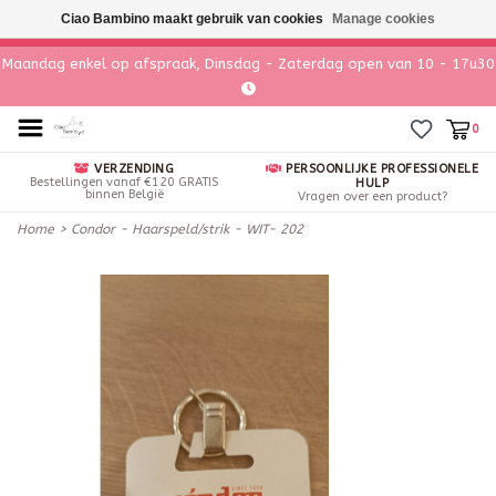
Ciao Bambino maakt gebruik van cookies
Manage cookies
Maandag enkel op afspraak, Dinsdag - Zaterdag open van 10 - 17u30
0
VERZENDING
PERSOONLIJKE PROFESSIONELE
Bestellingen vanaf €120 GRATIS
HULP
binnen België
Vragen over een product?
Home
>
Condor - Haarspeld/strik - WIT- 202