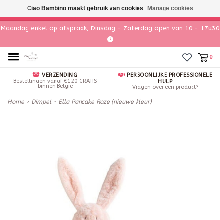
Ciao Bambino maakt gebruik van cookies
Manage cookies
Maandag enkel op afspraak, Dinsdag - Zaterdag open van 10 - 17u30
0
VERZENDING
PERSOONLIJKE PROFESSIONELE
Bestellingen vanaf €120 GRATIS
HULP
binnen België
Vragen over een product?
Home
>
Dimpel - Ella Pancake Roze (nieuwe kleur)