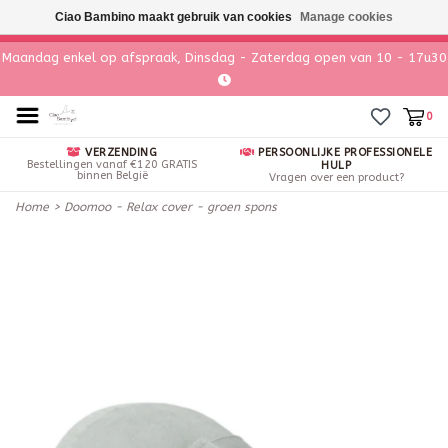
Ciao Bambino maakt gebruik van cookies
Manage cookies
Maandag enkel op afspraak, Dinsdag - Zaterdag open van 10 - 17u30
0
VERZENDING
PERSOONLIJKE PROFESSIONELE
Bestellingen vanaf €120 GRATIS
HULP
binnen België
Vragen over een product?
Home
>
Doomoo - Relax cover - groen spons