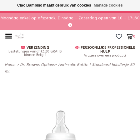
Ciao Bambino maakt gebruik van cookies
Manage cookies
Maandag enkel op afspraak, Dinsdag - Zaterdag open van 10 - 17u30
0
VERZENDING
PERSOONLIJKE PROFESSIONELE
Bestellingen vanaf €120 GRATIS
HULP
binnen België
Vragen over een product?
Home
>
Dr. Browns Options+ Anti-colic Bottle | Standaard halsflesje 60
ml