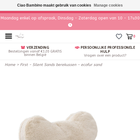
Ciao Bambino maakt gebruik van cookies
Manage cookies
Maandag enkel op afspraak, Dinsdag - Zaterdag open van 10 - 17u30
0
VERZENDING
PERSOONLIJKE PROFESSIONELE
Bestellingen vanaf €120 GRATIS
HULP
binnen België
Vragen over een product?
Home
>
First - Silent Sands berekussen - ecofur sand