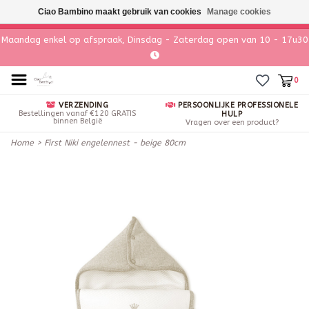
Ciao Bambino maakt gebruik van cookies
Manage cookies
Maandag enkel op afspraak, Dinsdag - Zaterdag open van 10 - 17u30
0
VERZENDING
PERSOONLIJKE PROFESSIONELE
Bestellingen vanaf €120 GRATIS
HULP
binnen België
Vragen over een product?
Home
>
First Niki engelennest - beige 80cm