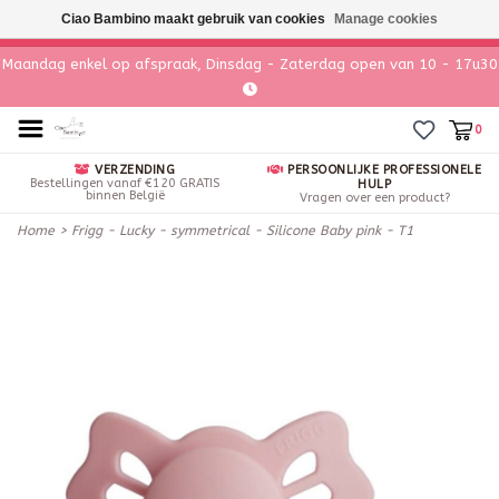
Ciao Bambino maakt gebruik van cookies
Manage cookies
Maandag enkel op afspraak, Dinsdag - Zaterdag open van 10 - 17u30
0
VERZENDING
PERSOONLIJKE PROFESSIONELE
Bestellingen vanaf €120 GRATIS
HULP
binnen België
Vragen over een product?
Home
>
Frigg - Lucky - symmetrical - Silicone Baby pink - T1