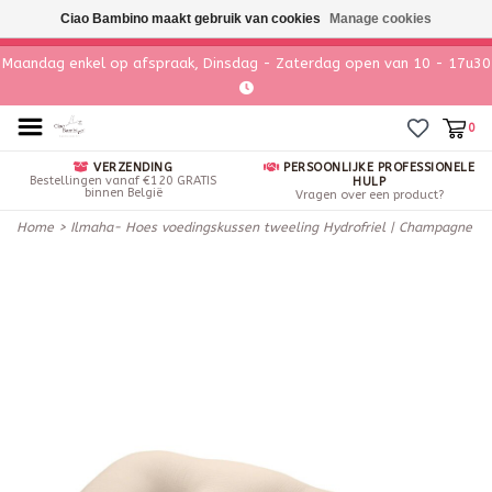
Ciao Bambino maakt gebruik van cookies
Manage cookies
Maandag enkel op afspraak, Dinsdag - Zaterdag open van 10 - 17u30
0
VERZENDING
PERSOONLIJKE PROFESSIONELE
Bestellingen vanaf €120 GRATIS
HULP
binnen België
Vragen over een product?
Home
>
Ilmaha- Hoes voedingskussen tweeling Hydrofriel | Champagne