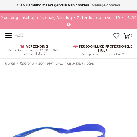
Ciao Bambino maakt gebruik van cookies
Manage cookies
Maandag enkel op afspraak, Dinsdag - Zaterdag open van 10 - 17u30
0
VERZENDING
PERSOONLIJKE PROFESSIONELE
Bestellingen vanaf €120 GRATIS
HULP
binnen België
Vragen over een product?
Home
>
Komono - zonnebril 1-2j matty berry bleu