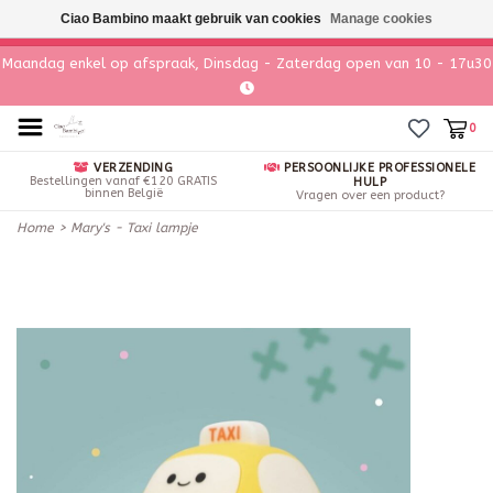
Ciao Bambino maakt gebruik van cookies
Manage cookies
Maandag enkel op afspraak, Dinsdag - Zaterdag open van 10 - 17u30
0
VERZENDING
PERSOONLIJKE PROFESSIONELE
Bestellingen vanaf €120 GRATIS
HULP
binnen België
Vragen over een product?
Home
>
Mary's - Taxi lampje