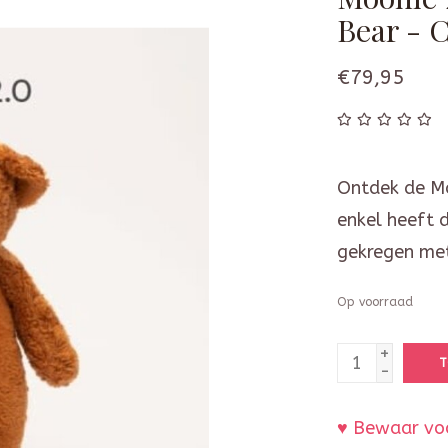
Bear - 
€79,95
Ontdek de Mo
enkel heeft 
gekregen met
Op voorraad
+
T
-
♥ Bewaar voo