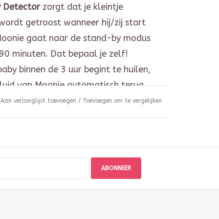
 Detector
zorgt dat je kleintje
wordt getroost wanneer hij/zij start
Moonie gaat naar de stand-by modus
90 minuten. Dat bepaal je zelf!
by binnen de 3 uur begint te huilen,
luid van Moonie automatisch terug
 In deze smart cry detector modus gaat
Aan verlanglijst toevoegen
/
Toevoegen om te vergelijken
luid aan, volgens de laatst gekozen
Het lichtje gaat hierbij niet aan.
: Biologisch katoen
n : 28 x 16 cm
ABONNEER
lende LED lichtjes
jke ontspannen geluiden (o.a
eluid)