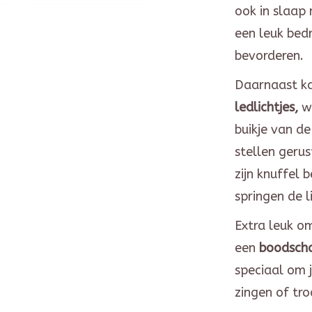
ook in slaap
een leuk bedr
bevorderen.
Daarnaast ka
ledlichtjes,
wa
buikje van de
stellen gerus
zijn knuffel 
springen de l
Extra leuk om
een
boodscha
speciaal om j
zingen of tr