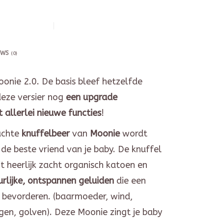
EWS
(0)
onie 2.0. De basis bleef hetzelfde
deze versier nog
een upgrade
 allerlei nieuwe functies
!
achte
knuffelbeer
van
Moonie
wordt
de beste vriend van je baby. De knuffel
t heerlijk zacht organisch katoen en
urlijke, ontspannen geluiden
die een
p bevorderen. (baarmoeder, wind,
gen, golven). Deze Moonie zingt je baby