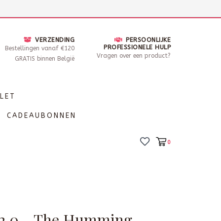
nsdag - Zaterdag open van 10 - 17u30
Locaties
VERZENDING
PERSOONLIJKE
PROFESSIONELE HULP
Bestellingen vanaf €120
Vragen over een product?
GRATIS binnen België
LET
CADEAUBONNEN
0
2 0 - The Humming