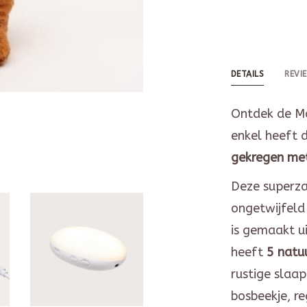
DETAILS
REVI
Ontdek de Mo
enkel heeft 
gekregen
met
Deze superz
ongetwijfeld 
is gemaakt ui
heeft
5 natu
rustige slaa
bosbeekje, re