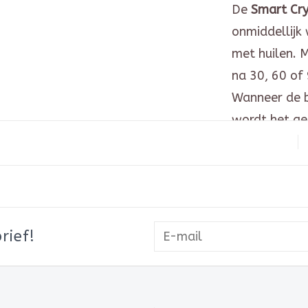
De
Smart Cry
onmiddellijk 
met huilen. 
na 30, 60 of 
Wanneer de ba
wordt het ge
geactiveerd.
altijd het ge
instellingen. 
Materiaal
Afmetinge
rief!
7 verschil
5 natuurli
baarmoederg